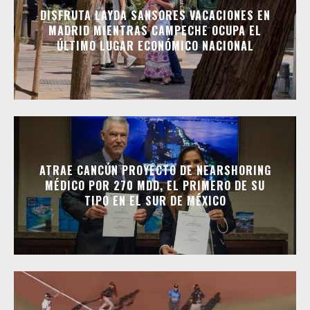
DISFRUTA LAYDA SANSORES VACACIONES EN
MADRID MIENTRAS CAMPECHE OCUPA EL
ÚLTIMO LUGAR ECONÓMICO NACIONAL
ATRAE CANCÚN PROYECTO DE NEARSHORING
MÉDICO POR 270 MDD, EL PRIMERO DE SU
TIPO EN EL SUR DE MÉXICO