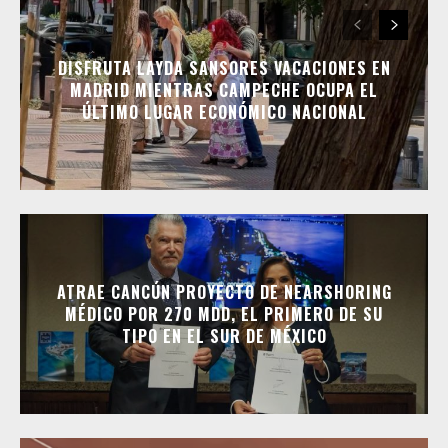
DISFRUTA LAYDA SANSORES VACACIONES EN
MADRID MIENTRAS CAMPECHE OCUPA EL
ÚLTIMO LUGAR ECONÓMICO NACIONAL
ATRAE CANCÚN PROYECTO DE NEARSHORING
MÉDICO POR 270 MDD, EL PRIMERO DE SU
TIPO EN EL SUR DE MÉXICO