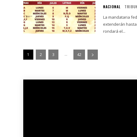
NACIONAL
TRIBU
La mandataria fede
extenderán hasta 
rondará el...
...
1
2
3
42