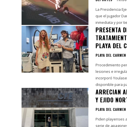
La Presidencia Ej
que el jugador Da
inmediata y por ti
PRESENTA D
TRATAMIENT
PLAYA DEL 
PLAYA DEL CARMEN
Procedimiento per
lesiones e irregulari
incorporó Youlase
disponible para pa
ARRECIAN A
Y EJIDO NO
PLAYA DEL CARMEN
Piden playenses a l
serie de apagones