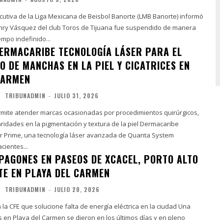
ecutiva de la Liga Mexicana de Beisbol Banorte (LMB Banorte) informó
nry Vásquez del club Toros de Tijuana fue suspendido de manera
empo indefinido...
ERMACARIBE TECNOLOGÍA LÁSER PARA EL
O DE MANCHAS EN LA PIEL Y CICATRICES EN
CARMEN
TRIBUNADMIN
-
JULIO 31, 2026
mite atender marcas ocasionadas por procedimientos quirúrgicos,
dades en la pigmentación y textura de la piel Dermacaribe
r Prime, una tecnología láser avanzada de Quanta System
cientes...
PAGONES EN PASEOS DE XCACEL, PORTO ALTO
RTE EN PLAYA DEL CARMEN
TRIBUNADMIN
-
JULIO 20, 2026
a CFE que solucione falta de energía eléctrica en la ciudad Una
 en Playa del Carmen se dieron en los últimos días y en pleno