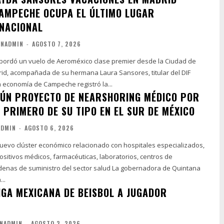
AMPECHE OCUPA EL ÚLTIMO LUGAR
NACIONAL
UNADMIN
-
AGOSTO 7, 2026
bordó un vuelo de Aeroméxico clase premier desde la Ciudad de
id, acompañada de su hermana Laura Sansores, titular del DIF
tras la economía de Campeche registró la...
ÚN PROYECTO DE NEARSHORING MÉDICO POR
 PRIMERO DE SU TIPO EN EL SUR DE MÉXICO
ADMIN
-
AGOSTO 6, 2026
uevo clúster económico relacionado con hospitales especializados,
sitivos médicos, farmacéuticas, laboratorios, centros de
 suministro del sector salud La gobernadora de Quintana
..
IGA MEXICANA DE BEISBOL A JUGADOR
NADMIN
-
AGOSTO 3, 2026