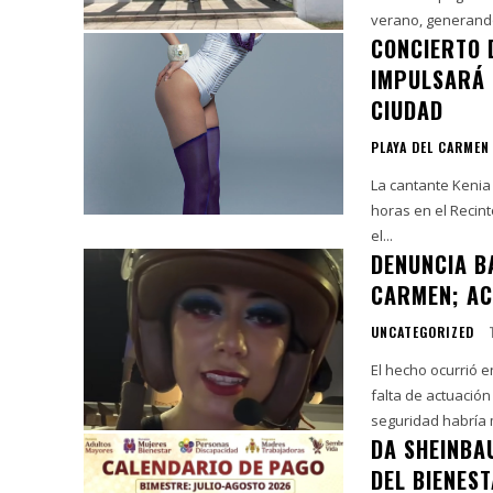
verano, generando
CONCIERTO 
IMPULSARÁ 
CIUDAD
PLAYA DEL CARMEN
La cantante Kenia 
horas en el Recint
el...
DENUNCIA B
CARMEN; AC
UNCATEGORIZED
El hecho ocurrió e
falta de actuación
seguridad habría 
DA SHEINBA
DEL BIENES