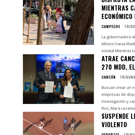
MIENTRAS C
ECONÓMICO 
CAMPECHE
TRIB
La gobernadora a
México hacia Madr
estatal Mien
ATRAE CANC
270 MDD, EL
CANCÚN
TRIBUN
Buscan crear un n
empresas de dispo
investigación y cadenas de
Roo, Mara Lezama.
SUSPENDE L
VIOLENTO
DEPORTES
TRIBU