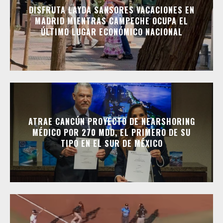
DISFRUTA LAYDA SANSORES VACACIONES EN
MADRID MIENTRAS CAMPECHE OCUPA EL
ÚLTIMO LUGAR ECONÓMICO NACIONAL
ATRAE CANCÚN PROYECTO DE NEARSHORING
MÉDICO POR 270 MDD, EL PRIMERO DE SU
TIPO EN EL SUR DE MÉXICO