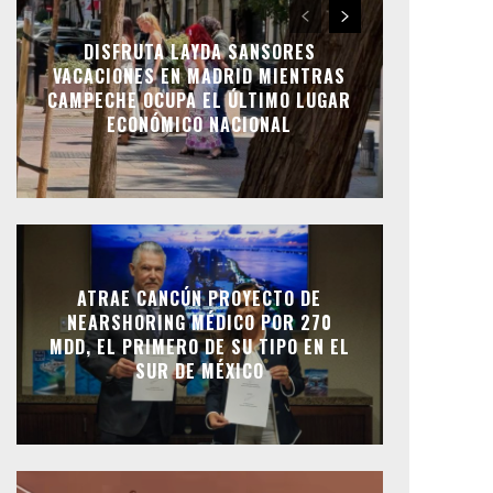
DISFRUTA LAYDA SANSORES
VACACIONES EN MADRID MIENTRAS
CAMPECHE OCUPA EL ÚLTIMO LUGAR
ECONÓMICO NACIONAL
ATRAE CANCÚN PROYECTO DE
NEARSHORING MÉDICO POR 270
MDD, EL PRIMERO DE SU TIPO EN EL
SUR DE MÉXICO