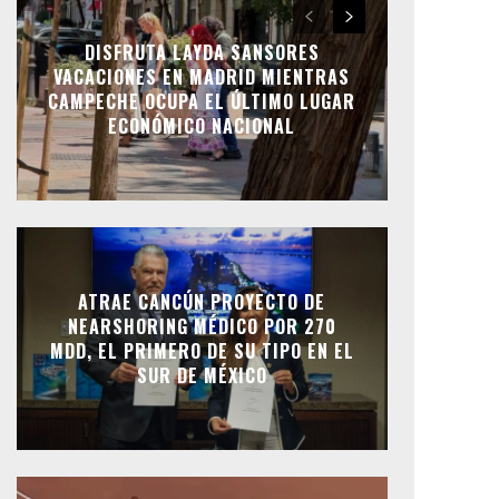
DISFRUTA LAYDA SANSORES
VACACIONES EN MADRID MIENTRAS
CAMPECHE OCUPA EL ÚLTIMO LUGAR
ECONÓMICO NACIONAL
ATRAE CANCÚN PROYECTO DE
NEARSHORING MÉDICO POR 270
MDD, EL PRIMERO DE SU TIPO EN EL
SUR DE MÉXICO