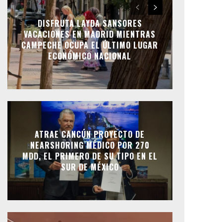
DISFRUTA LAYDA SANSORES
VACACIONES EN MADRID MIENTRAS
CAMPECHE OCUPA EL ÚLTIMO LUGAR
ECONÓMICO NACIONAL
ATRAE CANCÚN PROYECTO DE
NEARSHORING MÉDICO POR 270
MDD, EL PRIMERO DE SU TIPO EN EL
SUR DE MÉXICO