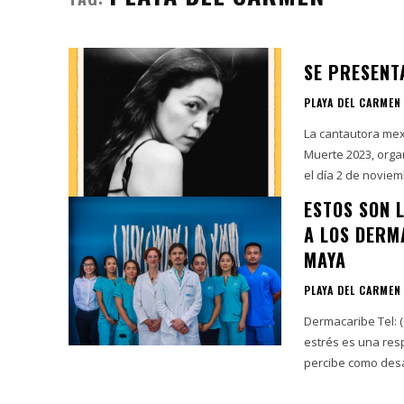
SE PRESENT
PLAYA DEL CARMEN
La cantautora mexi
Muerte 2023, organizado por XCARET. Laf
el día 2 de noviemb
ESTOS SON L
A LOS DERM
MAYA
PLAYA DEL CARMEN
Dermacaribe Tel: (
estrés es una res
percibe como desa