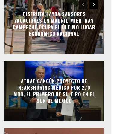
DISFRUTA LAYDA SANSORES
VACACIONES EN MADRID MIENTRAS
CAMPECHE OCUPA EL ÚLTIMO LUGAR
ECONÓMICO NACIONAL
ATRAE CANCÚN PROYECTO DE
NEARSHORING MÉDICO POR 270
MDD, EL PRIMERO DE SU TIPO EN EL
SUR DE MÉXICO