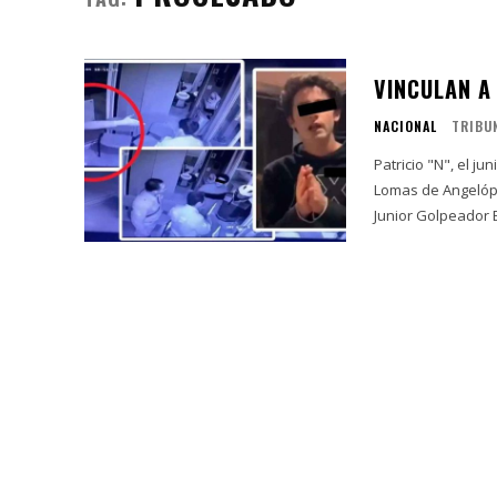
VINCULAN A
NACIONAL
TRIBU
Patricio "N", el j
Lomas de Angelópol
J